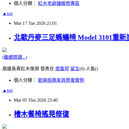
個人分類：
紅木老爺鐘維修專區
▲top
Mar
17
Tue
2026
21:01
北歐丹麥三足螞蟻椅 Model 3101重
(繼續閱讀...)
高雄長青紅木傢俱 發表在
痞客邦
留言
(0)
人氣(
)
個人分類：
歐美經典家具修復實例
▲top
Mar
05
Thu
2026
23:40
檜木餐椅搖晃修復