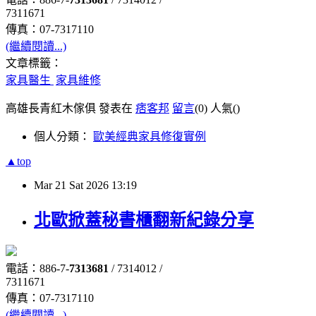
7311671
傳真：07-7317110
(繼續閱讀...)
文章標籤：
家具醫生
家具維修
高雄長青紅木傢俱 發表在
痞客邦
留言
(0)
人氣(
)
個人分類：
歐美經典家具修復實例
▲top
Mar
21
Sat
2026
13:19
北歐掀蓋秘書櫃翻新紀錄分享
電話：886-7-
7313681
/ 7314012 /
7311671
傳真：07-7317110
(繼續閱讀...)