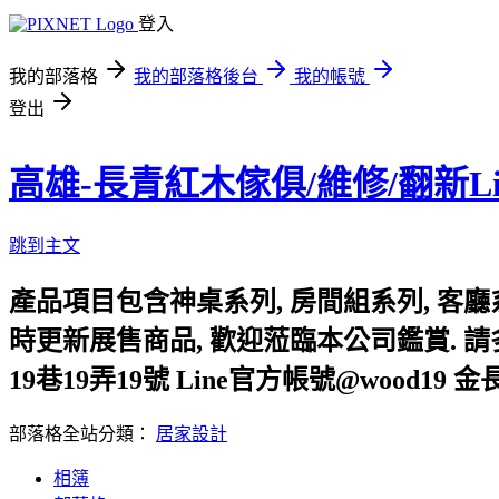
登入
我的部落格
我的部落格後台
我的帳號
登出
高雄-長青紅木傢俱/維修/翻新Li
跳到主文
產品項目包含神桌系列, 房間組系列, 客廳系列
時更新展售商品, 歡迎蒞臨本公司鑑賞. 請多利用
19巷19弄19號 Line官方帳號@wood19
部落格全站分類：
居家設計
相簿