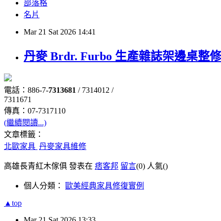
部落格
名片
Mar
21
Sat
2026
14:41
丹麥 Brdr. Furbo 生產雜誌架邊桌整
電話：886-7-
7313681
/ 7314012 /
7311671
傳真：07-7317110
(繼續閱讀...)
文章標籤：
北歐家具
丹麥家具維修
高雄長青紅木傢俱 發表在
痞客邦
留言
(0)
人氣(
)
個人分類：
歐美經典家具修復實例
▲top
Mar
21
Sat
2026
13:33