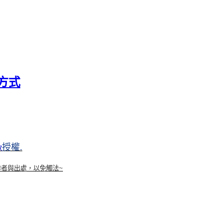
理方式
授權
.
款
作者與出處，以免觸法
~