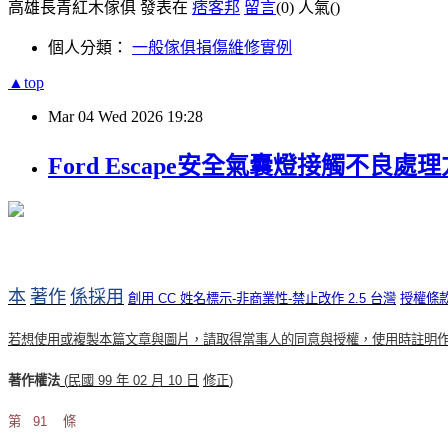
高雄長青紅木傢俱 發表在
痞客邦
留言
(0)
人氣(
)
個人分類：
一般傢俱損傷維修實例
▲top
Mar
04
Wed
2026
19:28
Ford Escape安全氣囊燈接觸不良處
本
著作
係採用
創用
CC
姓名標示
-
非商業性
-
禁止改作
2.5
台灣
授權條
若想使用或複製本篇文章與圖片，請取得當事人的同意與授權，使用時註明
著作權法
(
民國
99
年
02
月
10
日
修正
)
第
91
條