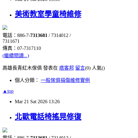
美術教室學童椅維修
電話：886-7-
7313681
/ 7314012 /
7311671
傳真：07-7317110
(繼續閱讀...)
高雄長青紅木傢俱 發表在
痞客邦
留言
(0)
人氣(
)
個人分類：
一般傢俱損傷維修實例
▲top
Mar
21
Sat
2026
13:26
北歐電話椅搖晃修復
電話：886-7-
7313681
/ 7314012 /