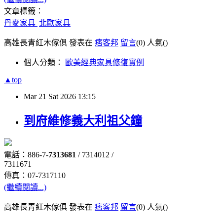
文章標籤：
丹麥家具
北歐家具
高雄長青紅木傢俱 發表在
痞客邦
留言
(0)
人氣(
)
個人分類：
歐美經典家具修復實例
▲top
Mar
21
Sat
2026
13:15
到府維修義大利祖父鐘
電話：886-7-
7313681
/ 7314012 /
7311671
傳真：07-7317110
(繼續閱讀...)
高雄長青紅木傢俱 發表在
痞客邦
留言
(0)
人氣(
)