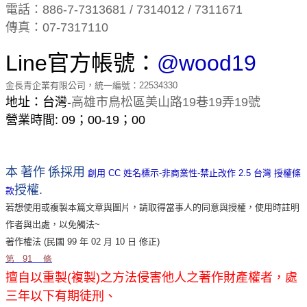
電話：
886-7-7313681 / 7314012 / 7311671
傳真：
07-7317110
Line
官方帳號
：
@wood19
金長青企業有限公司，統一編號：
22534330
地址：台灣
-
高雄市鳥松區美山路
19
巷
19
弄
19
號
營業時間
: 09
；
00-19
；
00
本
著作
係採用
創用
CC
姓名標示
-
非商業性
-
禁止改作
2.5
台灣
授權條
授權
.
款
若想使用或複製本篇文章與圖片，請取得當事人的同意與授權，使用時註明
作者與出處，以免觸法
~
著作權法
(
民國
99
年
02
月
10
日
修正
)
第
91
條
擅自以重製
(
複製
)
之方法侵害他人之著作財產權者，處
三年以下有期徒刑、